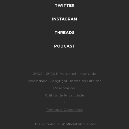
TWITTER
INSTAGRAM
THREADS
PODCAST
2002 - 2026 F1Mania.net - Mania de
Velocidade. Copyright. Todos os Direitos
Reservados.
Política de Privacidade
-
Termos e Condições
This website is unofficial and is not