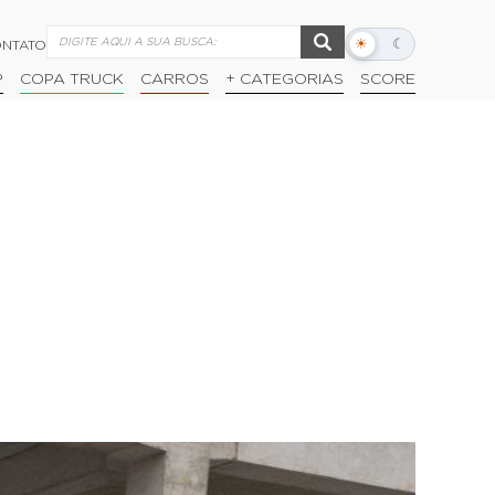
☀
☾
NTATO
Alternar
modo
P
COPA TRUCK
CARROS
+ CATEGORIAS
SCORE
escuro