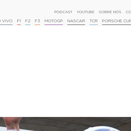
PODCAST
YOUTUBE
SOBRE NÓS
CO
 VIVO
F1
F2
F3
MOTOGP
NASCAR
TCR
PORSCHE CU