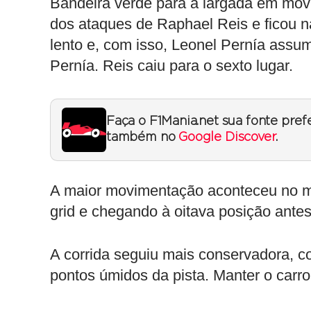
Bandeira verde para a largada em movi
dos ataques de Raphael Reis e ficou na
lento e, com isso, Leonel Pernía assu
Pernía. Reis caiu para o sexto lugar.
Faça o F1Mania.net sua fonte pref
também no
Google Discover
.
A maior movimentação aconteceu no m
grid e chegando à oitava posição ante
A corrida seguiu mais conservadora, c
pontos úmidos da pista. Manter o carro 