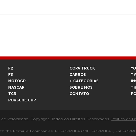
F2
COPA TRUCK
Y
F3
CARROS
T
MOTOGP
+ CATEGORIAS
IN
NASCAR
SOBRE NÓS
T
TCR
CONTATO
P
PORSCHE CUP
a de Velocidade. Copyright. Todos os Direitos Reservados.
Política de P
 way with the Formula 1 companies. F1, FORMULA ONE, FORMULA 1, FIA 