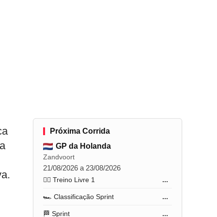
á
ca
Próxima Corrida
na
GP da Holanda
Zandvoort
21/08/2026 a 23/08/2026
va.
🏋️‍♂️ Treino Livre 1
...
🏎️ Classificação Sprint
...
🏁 Sprint
...