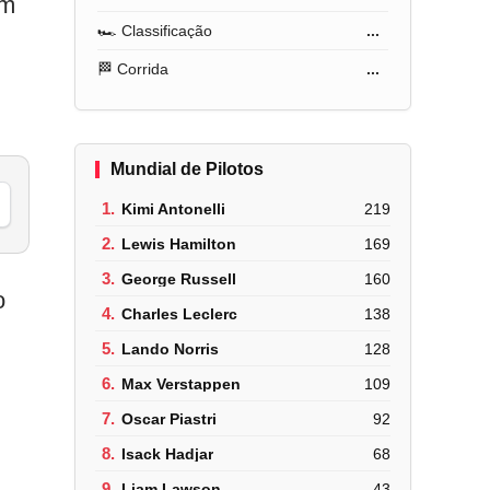
em
🏎️ Classificação
...
🏁 Corrida
...
Mundial de Pilotos
1.
Kimi Antonelli
219
2.
Lewis Hamilton
169
3.
George Russell
160
o
4.
Charles Leclerc
138
5.
Lando Norris
128
6.
Max Verstappen
109
7.
Oscar Piastri
92
8.
Isack Hadjar
68
9.
Liam Lawson
43