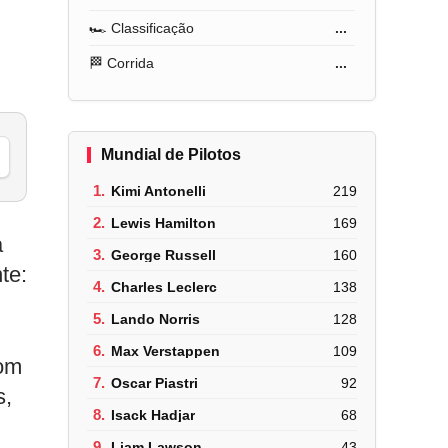
🏎️ Classificação
...
🏁 Corrida
...
Mundial de Pilotos
1.
Kimi Antonelli
219
2.
Lewis Hamilton
169
a
3.
George Russell
160
te:
4.
Charles Leclerc
138
5.
Lando Norris
128
6.
Max Verstappen
109
com
7.
Oscar Piastri
92
s,
8.
Isack Hadjar
68
9.
Liam Lawson
43