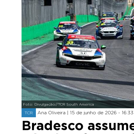
Foto: Divulgação//TCR South America
Ana Oliveira |
15 de junho de 2026 - 16:33
TCR
Bradesco assume