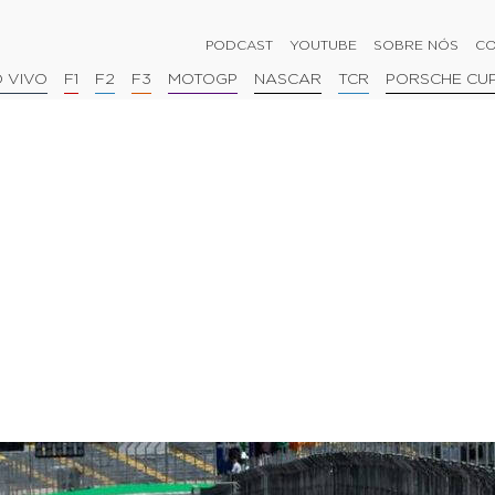
PODCAST
YOUTUBE
SOBRE NÓS
CO
 VIVO
F1
F2
F3
MOTOGP
NASCAR
TCR
PORSCHE CU