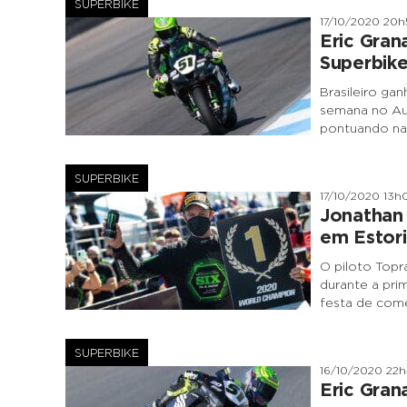
SUPERBIKE
17/10/2020 20
Eric Gran
Superbik
Brasileiro gan
semana no Aut
pontuando na 
SUPERBIKE
17/10/2020 13h
Jonathan 
em Estori
O piloto Topr
durante a pri
festa de com
SUPERBIKE
16/10/2020 22
Eric Gran