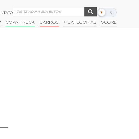
☀
☾
NTATO
Alternar
modo
P
COPA TRUCK
CARROS
+ CATEGORIAS
SCORE
escuro