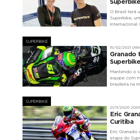
Superbik
O Brasil ter
Superbike, u
internacional
SUPERBIKE
15/02/2021 08
Granado t
Superbik
Mantendo o so
equipe com ma
brasileira na
SUPERBIKE
21/11/2020 20h
Eric Gran
Curitiba
Eric Granado 
etapa do Supe