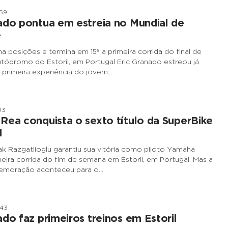
h59
ado pontua em estreia no Mundial de
e
ha posições e termina em 15º a primeira corrida do final de
ódromo do Estoril, em Portugal Eric Granado estreou já
primeira experiência do jovem…
03
Rea conquista o sexto título da SuperBike
l
ak Razgatlioglu garantiu sua vitória como piloto Yamaha
meira corrida do fim de semana em Estoril, em Portugal. Mas a
emoração aconteceu para o…
h43
ado faz primeiros treinos em Estoril