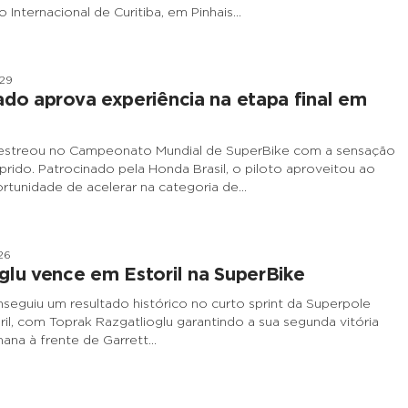
Internacional de Curitiba, em Pinhais…
h29
ado aprova experiência na etapa final em
 estreou no Campeonato Mundial de SuperBike com a sensação
rido. Patrocinado pela Honda Brasil, o piloto aproveitou ao
tunidade de acelerar na categoria de…
26
glu vence em Estoril na SuperBike
eguiu um resultado histórico no curto sprint da Superpole
il, com Toprak Razgatlioglu garantindo a sua segunda vitória
ana à frente de Garrett…