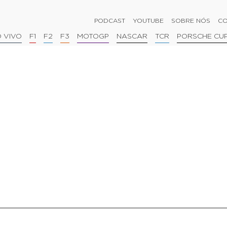
PODCAST
YOUTUBE
SOBRE NÓS
CO
 VIVO
F1
F2
F3
MOTOGP
NASCAR
TCR
PORSCHE CU