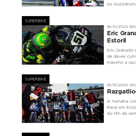
no Autódromo 
SUPERBIKE
18/10/2020 18
Eric Gran
Estoril
Eric Granado
de dever cump
máximo a opor
SUPERBIKE
18/10/2020 12h
Razgatlio
A Yamaha cons
Race em Estor
do fim de sem