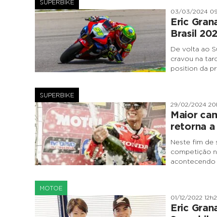
SUPERBIKE
03/03/2024 0
Eric Gran
Brasil 20
De volta ao S
cravou na tar
position da p
SUPERBIKE
29/02/2024 20
Maior cam
retorna a
Neste fim de s
competição n
acontecendo 
MOTOE
01/12/2022 12h
Eric Gran