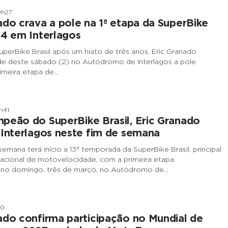
9h27
ado crava a pole na 1ª etapa da SuperBike
24 em Interlagos
uperBike Brasil após um hiato de três anos, Eric Granado
de deste sábado (2) no Autódromo de Interlagos a pole
rimeira etapa de…
h41
peão do SuperBike Brasil, Eric Granado
 Interlagos neste fim de semana
emana terá início a 13ª temporada da SuperBike Brasil, principal
acional de motovelocidade, com a primeira etapa
no domingo, três de março, no Autódromo de…
20
ado confirma participação no Mundial de