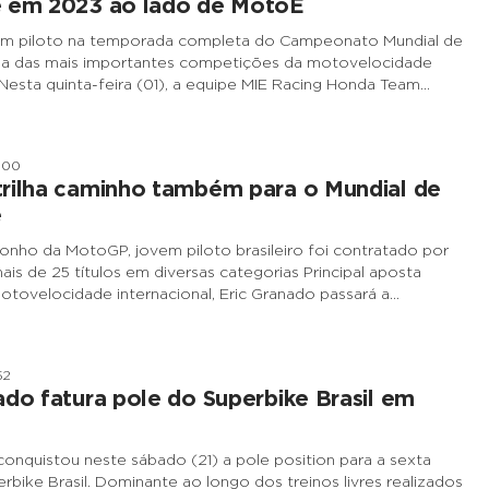
e em 2023 ao lado de MotoE
á um piloto na temporada completa do Campeonato Mundial de
ma das mais importantes competições da motovelocidade
. Nesta quinta-feira (01), a equipe MIE Racing Honda Team…
h00
rilha caminho também para o Mundial de
e
nho da MotoGP, jovem piloto brasileiro foi contratado por
is de 25 títulos em diversas categorias Principal aposta
 motovelocidade internacional, Eric Granado passará a…
52
ado fatura pole do Superbike Brasil em
conquistou neste sábado (21) a pole position para a sexta
rbike Brasil. Dominante ao longo dos treinos livres realizados