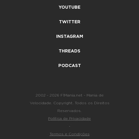
YOUTUBE
TWITTER
INSTAGRAM
THREADS
PODCAST
2002 - 2026 F1Mania.net - Mania de
Velocidade. Copyright. Todos os Direitos
Reservados.
Política de Privacidade
-
Termos e Condições