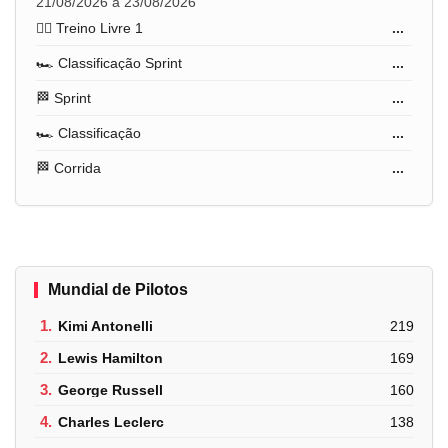
21/08/2026 a 23/08/2026
🏋️‍♂️ Treino Livre 1
...
🏎️ Classificação Sprint
...
🏁 Sprint
...
🏎️ Classificação
...
🏁 Corrida
...
Mundial de Pilotos
1.
Kimi Antonelli
219
2.
Lewis Hamilton
169
3.
George Russell
160
4.
Charles Leclerc
138