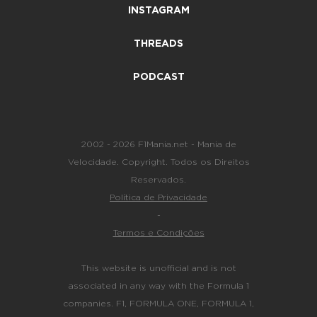
INSTAGRAM
THREADS
PODCAST
2002 - 2026 F1Mania.net - Mania de
Velocidade. Copyright. Todos os Direitos
Reservados.
Política de Privacidade
-
Termos e Condições
This website is unofficial and is not
associated in any way with the Formula 1
companies. F1, FORMULA ONE, FORMULA 1,