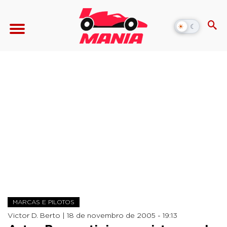
☀
☾
Alternar
modo
escuro
MARCAS E PILOTOS
Victor D. Berto |
18 de novembro de 2005 - 19:13