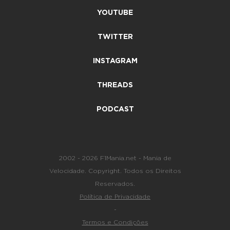
YOUTUBE
TWITTER
INSTAGRAM
THREADS
PODCAST
2002 - 2026 F1Mania.net - Mania de
Velocidade. Copyright. Todos os Direitos
Reservados.
Política de Privacidade
-
Termos e Condições