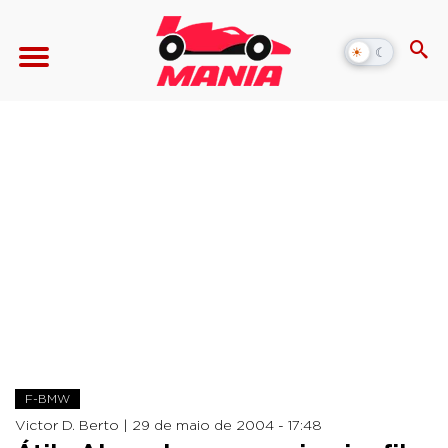
☀
☾
Alternar
modo
escuro
F-BMW
Victor D. Berto |
29 de maio de 2004 - 17:48