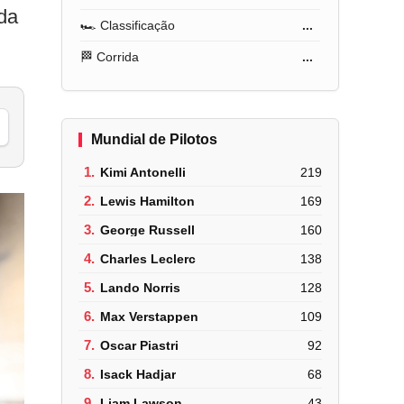
da
🏎️ Classificação
...
🏁 Corrida
...
Mundial de Pilotos
1.
Kimi Antonelli
219
2.
Lewis Hamilton
169
3.
George Russell
160
4.
Charles Leclerc
138
5.
Lando Norris
128
6.
Max Verstappen
109
7.
Oscar Piastri
92
8.
Isack Hadjar
68
9.
Liam Lawson
43