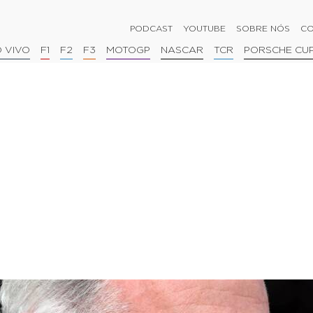
PODCAST
YOUTUBE
SOBRE NÓS
CO
 VIVO
F1
F2
F3
MOTOGP
NASCAR
TCR
PORSCHE CU