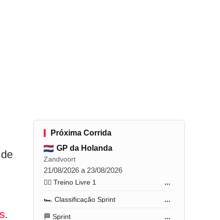
Próxima Corrida
GP da Holanda
 de
Zandvoort
21/08/2026 a 23/08/2026
🏋️‍♂️ Treino Livre 1
...
🏎️ Classificação Sprint
...
as
.
🏁 Sprint
...