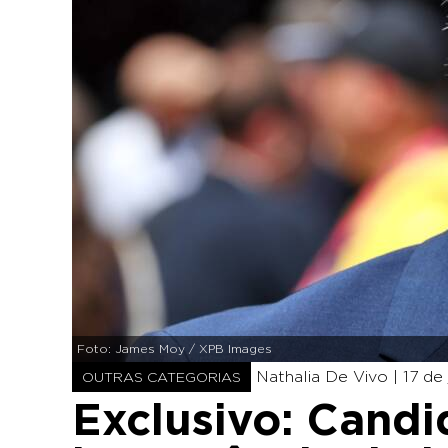
Foto: James Moy / XPB Images
Nathalia De Vivo |
17 de
OUTRAS CATEGORIAS
Exclusivo: Candi