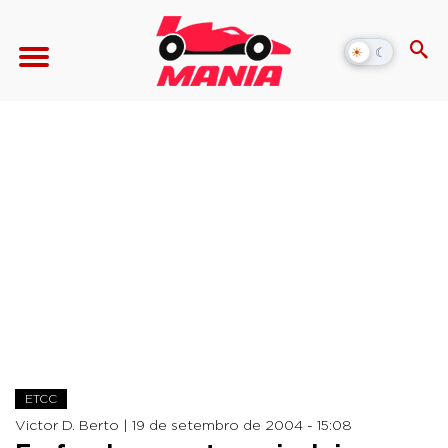
☀
☾
Alternar
modo
escuro
ETCC
Victor D. Berto |
19 de setembro de 2004 - 15:08