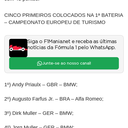
CINCO PRIMEIROS COLOCADOS NA 1ª BATERIA
– CAMPEONATO EUROPEU DE TURISMO
Siga o F1Mania.net e receba as últimas
notícias da Fórmula 1 pelo WhatsApp.
Junte-se ao nosso canal!
1º) Andy Priaulx – GBR – BMW;
2º) Augusto Farfus Jr. – BRA – Alfa Romeo;
3º) Dirk Muller – GER – BMW;
4º) Jorg Muller – GER – BMW;