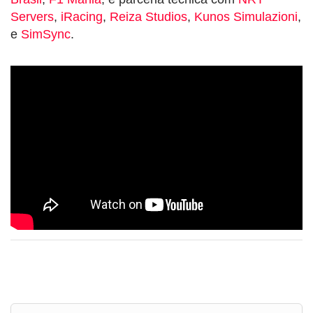
Servers
,
iRacing
,
Reiza Studios
,
Kunos Simulazioni
,
e
SimSync
.