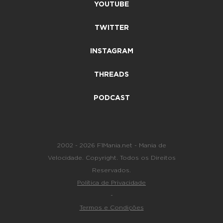
YOUTUBE
TWITTER
INSTAGRAM
THREADS
PODCAST
2002 - 2026 F1Mania.net - Mania de
Velocidade. Copyright. Todos os Direitos
Reservados.
Política de Privacidade
-
Termos e Condições