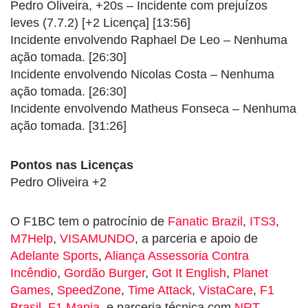
Pedro Oliveira, +20s – Incidente com prejuízos
leves (7.7.2) [+2 Licença] [13:56]
Incidente envolvendo Raphael De Leo – Nenhuma
ação tomada. [26:30]
Incidente envolvendo Nicolas Costa – Nenhuma
ação tomada. [26:30]
Incidente envolvendo Matheus Fonseca – Nenhuma
ação tomada. [31:26]
Pontos nas Licenças
Pedro Oliveira +2
O F1BC tem o patrocínio de
Fanatic Brazil
,
ITS3
,
M7Help
,
VISAMUNDO
, a parceria e apoio de
Adelante Sports
,
Aliança Assessoria Contra
Incêndio
,
Gordão Burger
,
Got It English
,
Planet
Games
,
SpeedZone
,
Time Attack
,
VistaCare
,
F1
Brasil
,
F1 Mania
, e parceria técnica com
NRT