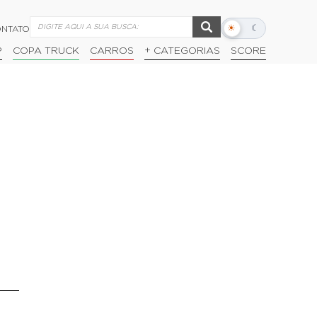
☀
☾
NTATO
Alternar
modo
P
COPA TRUCK
CARROS
+ CATEGORIAS
SCORE
escuro