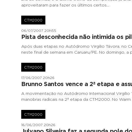
aproveitaram para fazer os últimos certos…
CTM2000
06/07/2007 20h55
Pista desconhecida não intimida os pi
Após duas etapas no Autódromo Virgílio Távora, no 
neste final de semana em Caruaru/PE. No domingo, a par
CTM2000
17/06/2007 20h26
Brunno Santos vence a 2ª etapa e ass
A movimentação no Autódromo Internacional Virgílio 
manobras radicais na 2ª etapa da CTM2000. No Warm U
CTM2000
16/06/2007 20h26
Julyano Silveira faz a segunda pole d