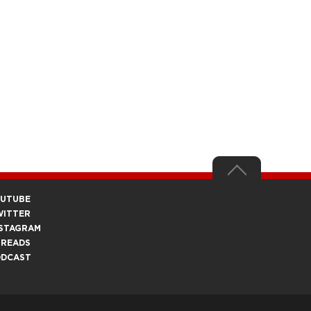
OUTUBE
WITTER
STAGRAM
HREADS
ODCAST