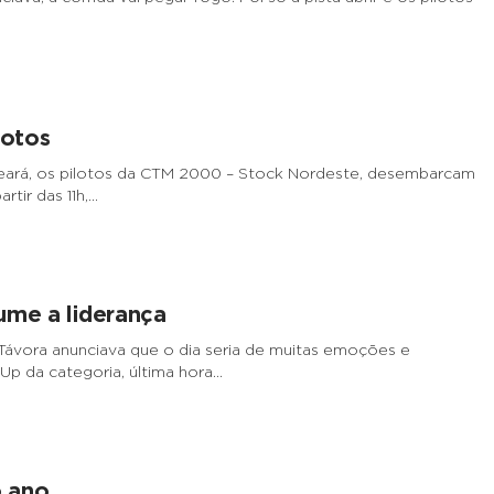
lotos
Ceará, os pilotos da CTM 2000 – Stock Nordeste, desembarcam
tir das 11h,…
ume a liderança
Távora anunciava que o dia seria de muitas emoções e
p da categoria, última hora…
o ano