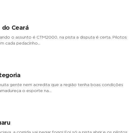
a do Ceará
ndo o assunto é CTM2000, na pista a disputa é certa. Pilotos
tam cada pedacinho…
tegoria
uita gente nem acredita que a região tenha boas condições
 amadureça o esporte na…
uaru
iava, a corrida vai pegar fogo! Foi só a pista abrir e os pilotos