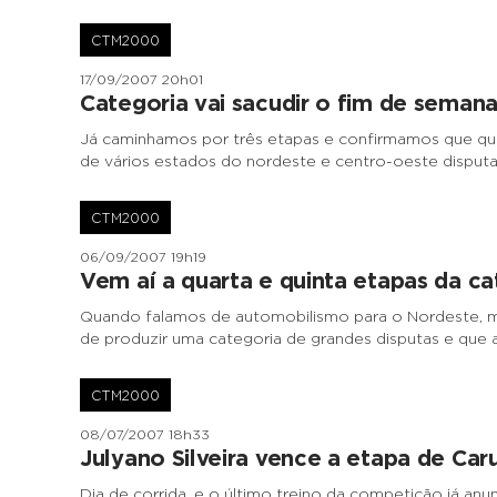
CTM2000
17/09/2007 20h01
Categoria vai sacudir o fim de seman
Já caminhamos por três etapas e confirmamos que qua
de vários estados do nordeste e centro-oeste dispu
CTM2000
06/09/2007 19h19
Vem aí a quarta e quinta etapas da ca
Quando falamos de automobilismo para o Nordeste, m
de produzir uma categoria de grandes disputas e que
CTM2000
08/07/2007 18h33
Julyano Silveira vence a etapa de Car
Dia de corrida, e o último treino da competição já anunc