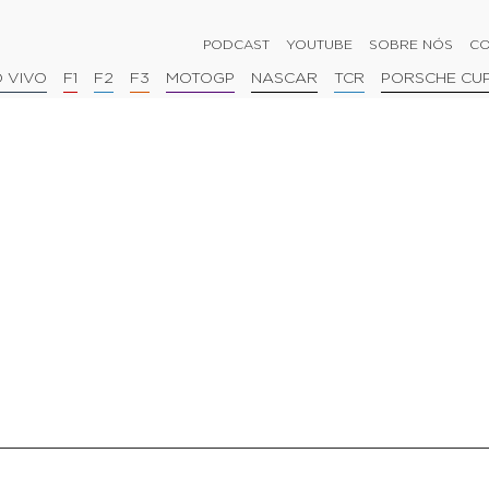
PODCAST
YOUTUBE
SOBRE NÓS
CO
 VIVO
F1
F2
F3
MOTOGP
NASCAR
TCR
PORSCHE CU