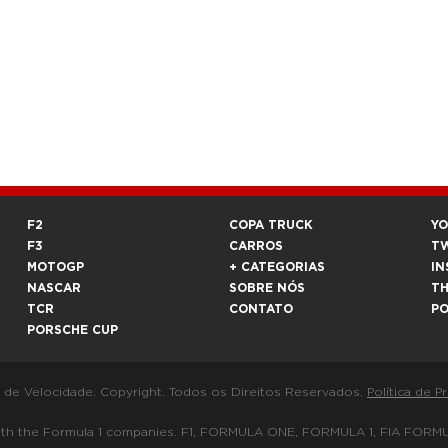
F2
COPA TRUCK
Y
F3
CARROS
T
MOTOGP
+ CATEGORIAS
IN
NASCAR
SOBRE NÓS
T
TCR
CONTATO
P
PORSCHE CUP
a de Velocidade. Copyright. Todos os Direitos Reservados.
Política de P
 way with the Formula 1 companies. F1, FORMULA ONE, FORMULA 1, FIA 