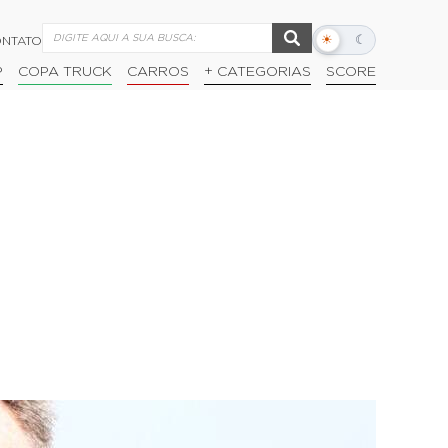
☀
☾
NTATO
Alternar
modo
P
COPA TRUCK
CARROS
+ CATEGORIAS
SCORE
escuro