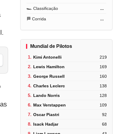
🏎️ Classificação
...
a
🏁 Corrida
...
l.
Mundial de Pilotos
1.
Kimi Antonelli
219
2.
Lewis Hamilton
169
3.
George Russell
160
o
4.
Charles Leclerc
138
5.
Lando Norris
128
tas
6.
Max Verstappen
109
7.
Oscar Piastri
92
8.
Isack Hadjar
68
9.
Liam Lawson
43