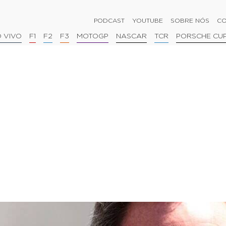
PODCAST
YOUTUBE
SOBRE NÓS
CO
 VIVO
F1
F2
F3
MOTOGP
NASCAR
TCR
PORSCHE CU