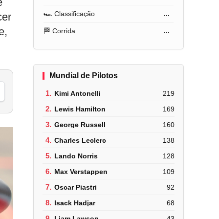
e
🏎️ Classificação
...
cer
e,
🏁 Corrida
...
Mundial de Pilotos
1.
Kimi Antonelli
219
2.
Lewis Hamilton
169
3.
George Russell
160
4.
Charles Leclerc
138
5.
Lando Norris
128
6.
Max Verstappen
109
7.
Oscar Piastri
92
8.
Isack Hadjar
68
9.
Liam Lawson
43