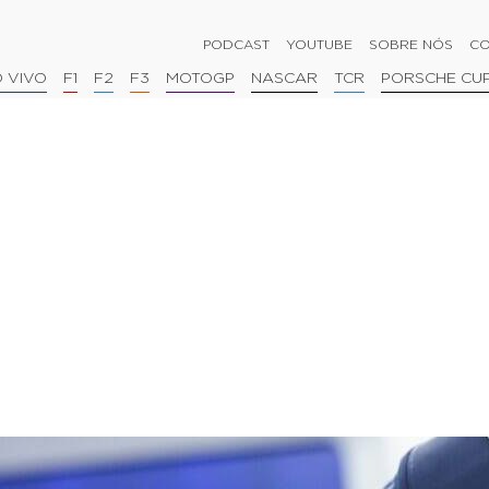
PODCAST
YOUTUBE
SOBRE NÓS
CO
 VIVO
F1
F2
F3
MOTOGP
NASCAR
TCR
PORSCHE CU