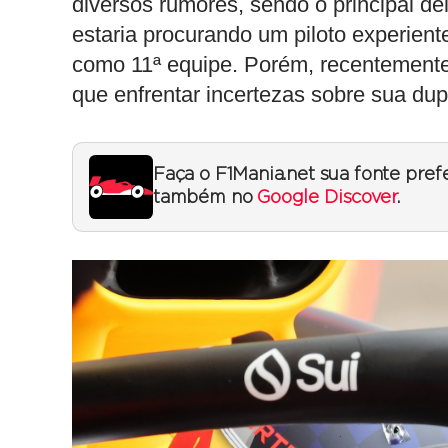
diversos rumores, sendo o principal de
estaria procurando um piloto experiente
como 11ª equipe. Porém, recentemente
que enfrentar incertezas sobre sua dup
Faça o F1Mania.net sua fonte pref
também no
Google Discover
.