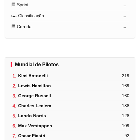
🏁 Sprint
...
🏎️ Classificação
...
🏁 Corrida
...
Mundial de Pilotos
1.
Kimi Antonelli
219
2.
Lewis Hamilton
169
3.
George Russell
160
4.
Charles Leclerc
138
5.
Lando Norris
128
6.
Max Verstappen
109
7.
Oscar Piastri
92