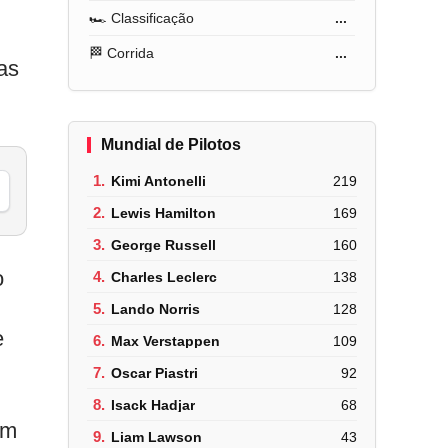
🏎️ Classificação
...
🏁 Corrida
...
as
Mundial de Pilotos
1.
Kimi Antonelli
219
2.
Lewis Hamilton
169
3.
George Russell
160
o
4.
Charles Leclerc
138
5.
Lando Norris
128
e
6.
Max Verstappen
109
7.
Oscar Piastri
92
8.
Isack Hadjar
68
um
9.
Liam Lawson
43