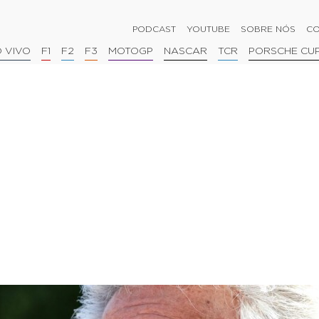
PODCAST
YOUTUBE
SOBRE NÓS
CO
 VIVO
F1
F2
F3
MOTOGP
NASCAR
TCR
PORSCHE CU