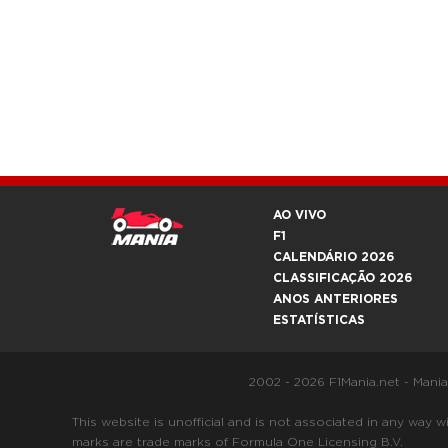
AO VIVO
F1
CALENDÁRIO 2026
CLASSIFICAÇÃO 2026
ANOS ANTERIORES
ESTATÍSTICAS
2002 - 2026 F1Mania.net - Mani
This website is unofficial and is not associated in any
marks are trade marks of Formula One Licensing B.V.