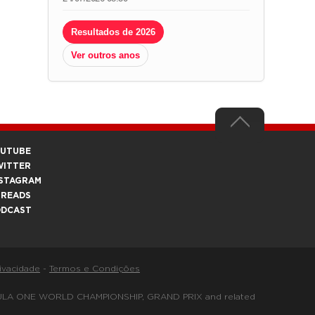
Resultados de 2026
Ver outros anos
OUTUBE
WITTER
STAGRAM
HREADS
ODCAST
rivacidade
-
Termos e Condições
FORMULA ONE WORLD CHAMPIONSHIP, GRAND PRIX and related