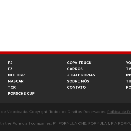
F2
COPA TRUCK
Y
F3
CARROS
T
MOTOGP
+ CATEGORIAS
IN
NASCAR
SOBRE NÓS
T
TCR
CONTATO
P
PORSCHE CUP
a de Velocidade. Copyright. Todos os Direitos Reservados.
Política de P
 way with the Formula 1 companies. F1, FORMULA ONE, FORMULA 1, FIA 