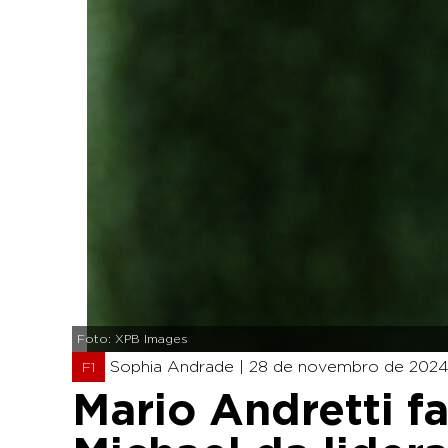
Foto: XPB Images
Sophia Andrade |
28 de novembro de 2024 
F1
Mario Andretti fa