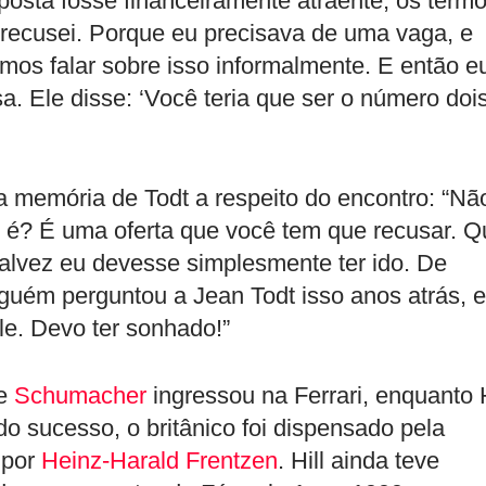
posta fosse financeiramente atraente, os term
recusei. Porque eu precisava de uma vaga, e
mos falar sobre isso informalmente. E então e
sa. Ele disse: ‘Você teria que ser o número doi
 memória de Todt a respeito do encontro: “Nã
 é? É uma oferta que você tem que recusar. Q
 Talvez eu devesse simplesmente ter ido. De
lguém perguntou a Jean Todt isso anos atrás, e
le. Devo ter sonhado!”
ue
Schumacher
ingressou na Ferrari, enquanto H
do sucesso, o britânico foi dispensado pela
 por
Heinz-Harald Frentzen
. Hill ainda teve