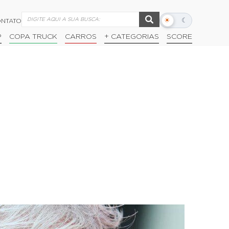
☀
☾
NTATO
Alternar
modo
P
COPA TRUCK
CARROS
+ CATEGORIAS
SCORE
escuro