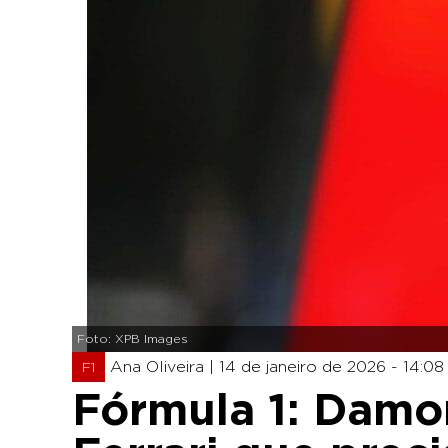
Foto: XPB Images
Ana Oliveira |
14 de janeiro de 2026 - 14:08
F1
Fórmula 1: Damon