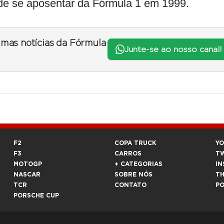
de se aposentar da Fórmula 1 em 1999.
timas notícias da Fórmula
Junte-se ao nosso canal!
F2
COPA TRUCK
Y
F3
CARROS
T
MOTOGP
+ CATEGORIAS
IN
NASCAR
SOBRE NÓS
T
TCR
CONTATO
P
PORSCHE CUP