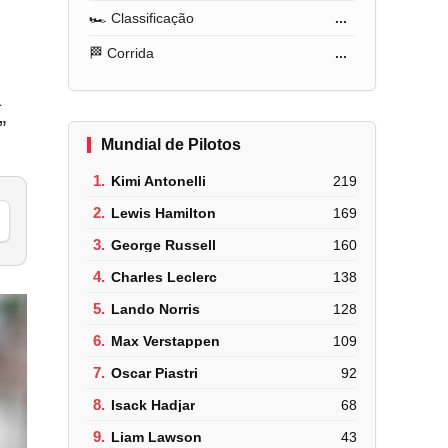
🏎️ Classificação
...
🏁 Corrida
...
a
”
Mundial de Pilotos
1.
Kimi Antonelli
219
2.
Lewis Hamilton
169
3.
George Russell
160
4.
Charles Leclerc
138
5.
Lando Norris
128
6.
Max Verstappen
109
7.
Oscar Piastri
92
8.
Isack Hadjar
68
9.
Liam Lawson
43