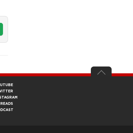
OUTUBE
WITTER
STAGRAM
HREADS
ODCAST