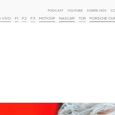
PODCAST
YOUTUBE
SOBRE NÓS
CO
 VIVO
F1
F2
F3
MOTOGP
NASCAR
TCR
PORSCHE CU