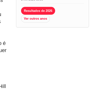
os
Resultados de 2026
u
Ver outros anos
s
o é
uer
ill