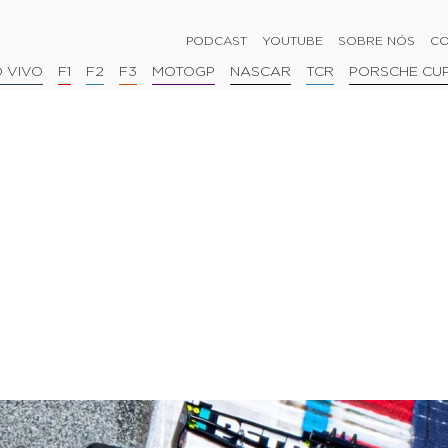
PODCAST
YOUTUBE
SOBRE NÓS
CO
 VIVO
F1
F2
F3
MOTOGP
NASCAR
TCR
PORSCHE CU