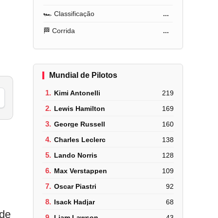
🏎️ Classificação
...
🏁 Corrida
...
Mundial de Pilotos
1.
Kimi Antonelli
219
2.
Lewis Hamilton
169
3.
George Russell
160
4.
Charles Leclerc
138
5.
Lando Norris
128
6.
Max Verstappen
109
7.
Oscar Piastri
92
8.
Isack Hadjar
68
 de
9.
Liam Lawson
43