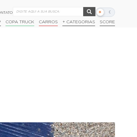
☀
☾
NTATO
Alternar
modo
P
COPA TRUCK
CARROS
+ CATEGORIAS
SCORE
escuro