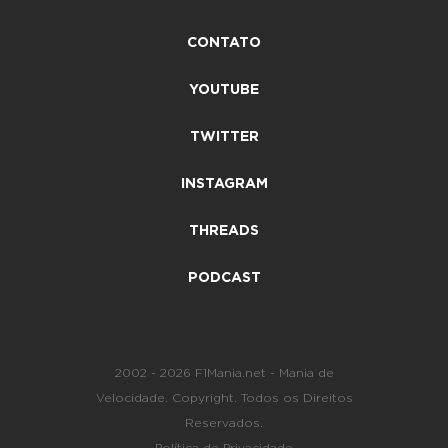
CONTATO
YOUTUBE
TWITTER
INSTAGRAM
THREADS
PODCAST
2002 - 2026 F1Mania.net - Mania de
Velocidade. Copyright. Todos os Direitos
Reservados.
Política de Privacidade