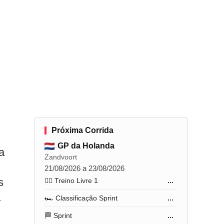
Próxima Corrida
GP da Holanda
a
Zandvoort
21/08/2026 a 23/08/2026
s
🏋️‍♂️ Treino Livre 1
...
a
🏎️ Classificação Sprint
...
🏁 Sprint
...