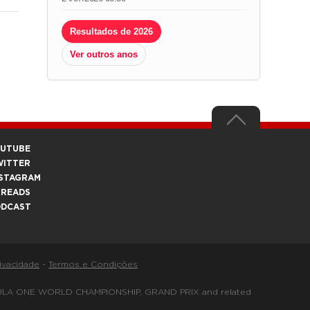
Resultados de 2026
Ver outros anos
OUTUBE
WITTER
STAGRAM
HREADS
ODCAST
rivacidade
-
Termos e Condições
FORMULA ONE WORLD CHAMPIONSHIP, GRAND PRIX and related