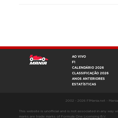
AO VIVO
F1
CALENDÁRIO 2026
CLASSIFICAÇÃO 2026
ANOS ANTERIORES
ESTATÍSTICAS
2002 - 2026 F1Mania.net - Mani
This website is unofficial and is not associated in any
marks are trade marks of Formula One Licensing B.V.