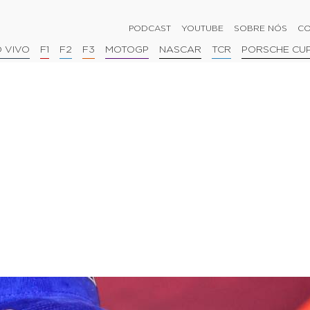
PODCAST
YOUTUBE
SOBRE NÓS
CO
 VIVO
F1
F2
F3
MOTOGP
NASCAR
TCR
PORSCHE CU