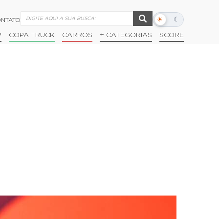
☀
☾
NTATO
Alternar
modo
P
COPA TRUCK
CARROS
+ CATEGORIAS
SCORE
escuro