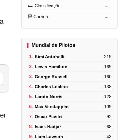
🏎️ Classificação
...
🏁 Corrida
...
 a
Mundial de Pilotos
1.
Kimi Antonelli
219
2.
Lewis Hamilton
169
3.
George Russell
160
4.
Charles Leclerc
138
5.
Lando Norris
128
6.
Max Verstappen
109
er
7.
Oscar Piastri
92
8.
Isack Hadjar
68
9.
Liam Lawson
43