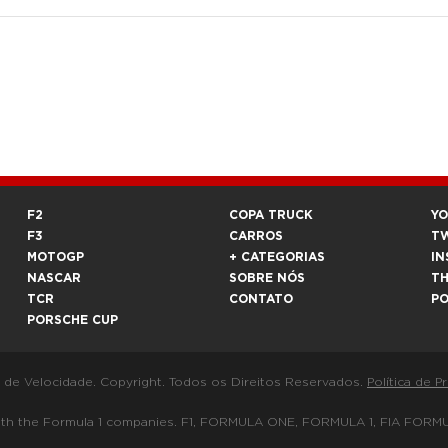
F2
COPA TRUCK
Y
F3
CARROS
T
MOTOGP
+ CATEGORIAS
IN
NASCAR
SOBRE NÓS
T
TCR
CONTATO
P
PORSCHE CUP
a de Velocidade. Copyright. Todos os Direitos Reservados.
Política de P
 way with the Formula 1 companies. F1, FORMULA ONE, FORMULA 1, FIA 