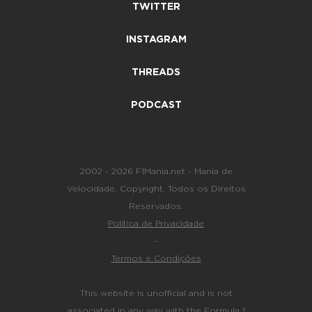
TWITTER
INSTAGRAM
THREADS
PODCAST
2002 - 2026 F1Mania.net - Mania de
Velocidade. Copyright. Todos os Direitos
Reservados.
Política de Privacidade
-
Termos e Condições
This website is unofficial and is not
associated in any way with the Formula 1