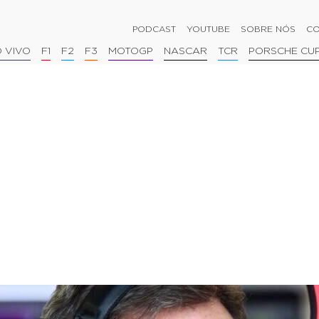
PODCAST
YOUTUBE
SOBRE NÓS
CO
 VIVO
F1
F2
F3
MOTOGP
NASCAR
TCR
PORSCHE CU