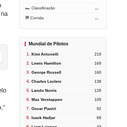
o
🏎️ Classificação
...
 na
🏁 Corrida
...
Mundial de Pilotos
1.
Kimi Antonelli
219
2.
Lewis Hamilton
169
3.
George Russell
160
4.
Charles Leclerc
138
elo
5.
Lando Norris
128
6.
Max Verstappen
109
,”
7.
Oscar Piastri
92
8.
Isack Hadjar
68
9.
Liam Lawson
43