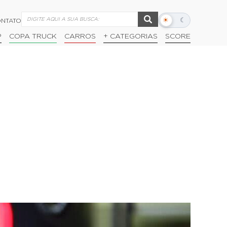
☀
☾
NTATO
Alternar
modo
P
COPA TRUCK
CARROS
+ CATEGORIAS
SCORE
escuro