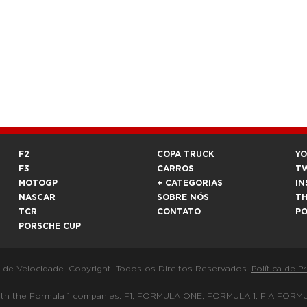
F2
COPA TRUCK
Y
F3
CARROS
T
MOTOGP
+ CATEGORIAS
IN
NASCAR
SOBRE NÓS
T
TCR
CONTATO
P
PORSCHE CUP
a de Velocidade. Copyright. Todos os Direitos Reservados.
Política de P
 way with the Formula 1 companies. F1, FORMULA ONE, FORMULA 1, FIA 