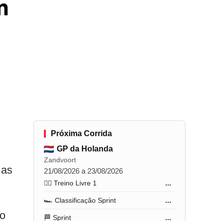
m
Próxima Corrida
GP da Holanda
Zandvoort
 as
21/08/2026 a 23/08/2026
🏋️‍♂️ Treino Livre 1
...
🏎️ Classificação Sprint
...
 o
🏁 Sprint
...