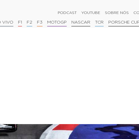
PODCAST
YOUTUBE
SOBRE NÓS
CO
 VIVO
F1
F2
F3
MOTOGP
NASCAR
TCR
PORSCHE CU