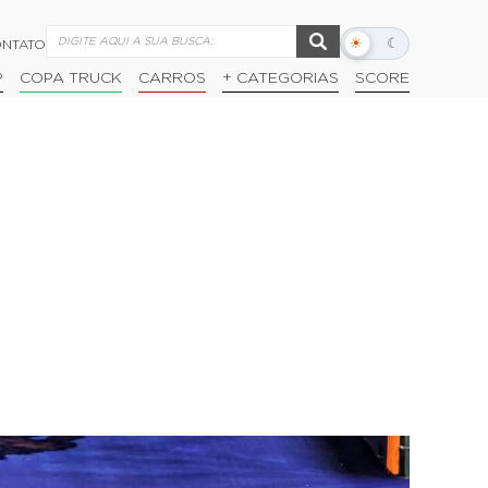
☀
☾
NTATO
Alternar
modo
P
COPA TRUCK
CARROS
+ CATEGORIAS
SCORE
escuro