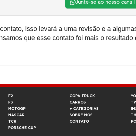
Junte-se ao nosso canal!
contato, isso levará a uma revisão e a alguma
samos que esse contato foi mais o resultado 
F2
COPA TRUCK
Y
F3
CARROS
T
MOTOGP
+ CATEGORIAS
IN
NASCAR
SOBRE NÓS
T
TCR
CONTATO
P
PORSCHE CUP