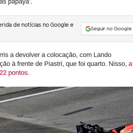
ras papaya’.
erida de notícias no Google e
Seguir no Google
rris a devolver a colocação, com Lando
ção à frente de Piastri, que foi quarto. Nisso,
a
 22 pontos
.