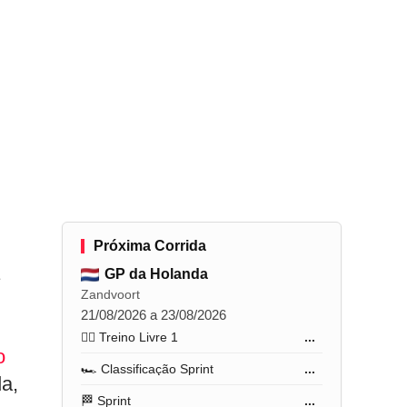
Próxima Corrida
GP da Holanda
Zandvoort
21/08/2026 a 23/08/2026
🏋️‍♂️ Treino Livre 1
...
o
🏎️ Classificação Sprint
...
da,
🏁 Sprint
...