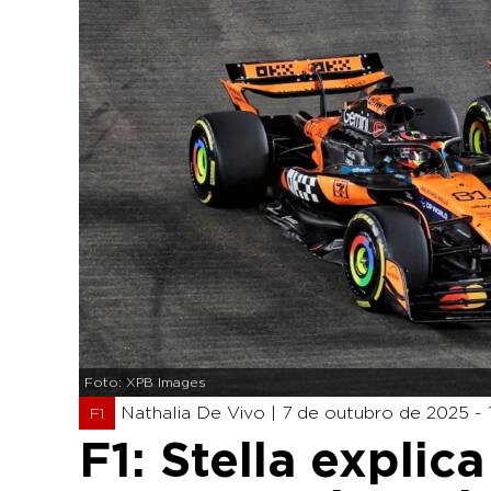
Foto: XPB Images
Nathalia De Vivo |
7 de outubro de 2025 - 
F1
F1: Stella explic