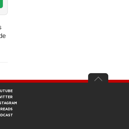
s
de
OUTUBE
WITTER
STAGRAM
HREADS
ODCAST