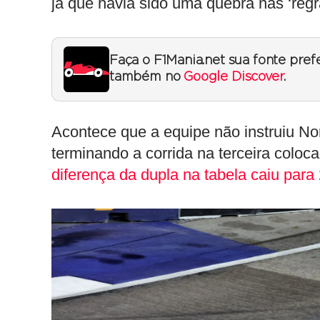
já que havia sido uma quebra nas ‘reg
Faça o F1Mania.net sua fonte pref
também no
Google Discover
.
Acontece que a equipe não instruiu No
terminando a corrida na terceira coloca
diferença da dupla na tabela caiu para