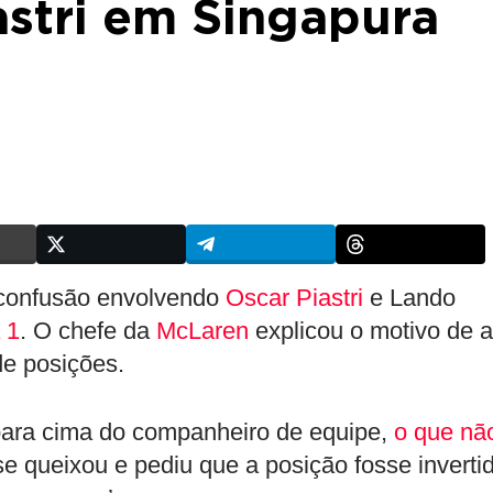
iastri em Singapura
 confusão envolvendo
Oscar Piastri
e Lando
 1
. O chefe da
McLaren
explicou o motivo de a
de posições.
i para cima do companheiro de equipe,
o que nã
 se queixou e pediu que a posição fosse inverti