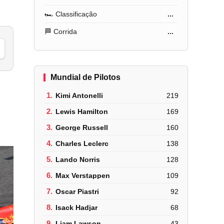
🏎️ Classificação
...
🏁 Corrida
...
Mundial de Pilotos
1.
Kimi Antonelli
219
2.
Lewis Hamilton
169
3.
George Russell
160
4.
Charles Leclerc
138
5.
Lando Norris
128
6.
Max Verstappen
109
7.
Oscar Piastri
92
8.
Isack Hadjar
68
9.
Liam Lawson
43