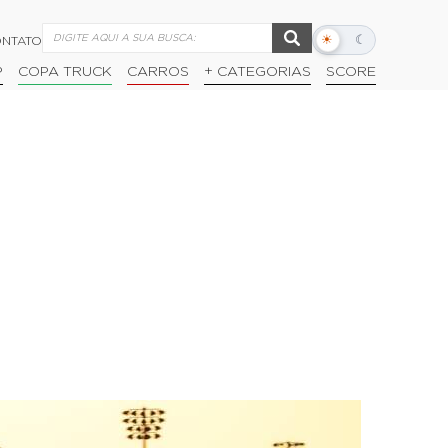
☀
☾
NTATO
Alternar
modo
P
COPA TRUCK
CARROS
+ CATEGORIAS
SCORE
escuro