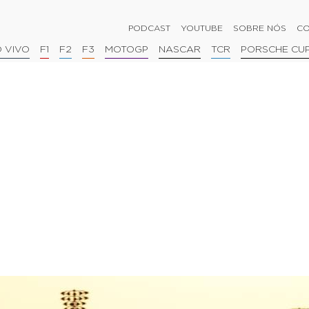
PODCAST
YOUTUBE
SOBRE NÓS
CO
 VIVO
F1
F2
F3
MOTOGP
NASCAR
TCR
PORSCHE CU