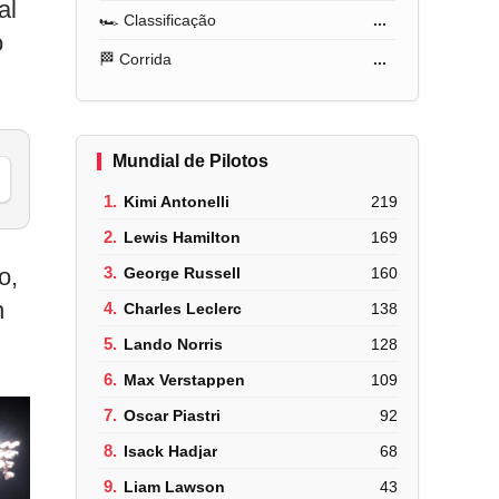
al
🏎️ Classificação
...
o
🏁 Corrida
...
Mundial de Pilotos
1.
Kimi Antonelli
219
2.
Lewis Hamilton
169
o,
3.
George Russell
160
h
4.
Charles Leclerc
138
5.
Lando Norris
128
6.
Max Verstappen
109
7.
Oscar Piastri
92
8.
Isack Hadjar
68
9.
Liam Lawson
43