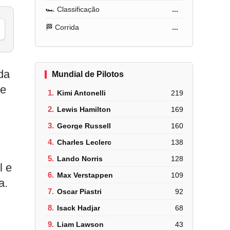
🏎️ Classificação
...
🏁 Corrida
...
da
Mundial de Pilotos
de
1.
Kimi Antonelli
219
2.
Lewis Hamilton
169
3.
George Russell
160
4.
Charles Leclerc
138
5.
Lando Norris
128
l e
6.
Max Verstappen
109
a.
7.
Oscar Piastri
92
8.
Isack Hadjar
68
9.
Liam Lawson
43