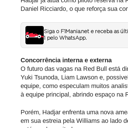
Hadjar já atua como piloto reserva na
Daniel Ricciardo, o que reforça sua co
Siga o F1Mania.net e receba as úl
1 pelo WhatsApp.
Concorrência interna e externa
O futuro das vagas na Red Bull está d
Yuki Tsunoda, Liam Lawson e, possive
equipe, como especulam muitos analist
à equipe principal, abrindo espaço na 
Porém, Hadjar enfrenta uma nova amea
em sua estreia pela Williams ao lado 