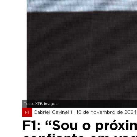
Foto: XPB Images
Gabriel Gavinelli |
16 de novembro de 2024
F1
F1: “Sou o próxim