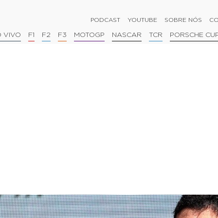
PODCAST
YOUTUBE
SOBRE NÓS
CO
 VIVO
F1
F2
F3
MOTOGP
NASCAR
TCR
PORSCHE CU