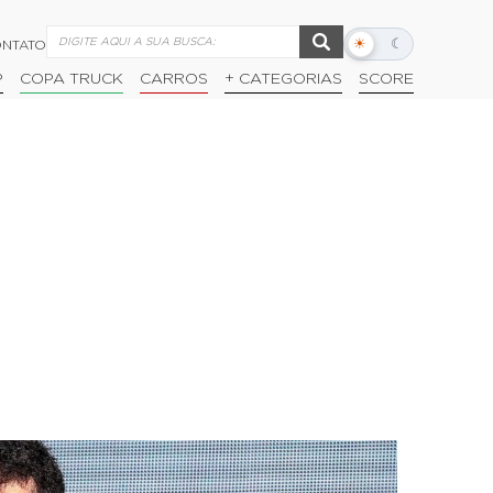
☀
☾
NTATO
Alternar
modo
P
COPA TRUCK
CARROS
+ CATEGORIAS
SCORE
escuro