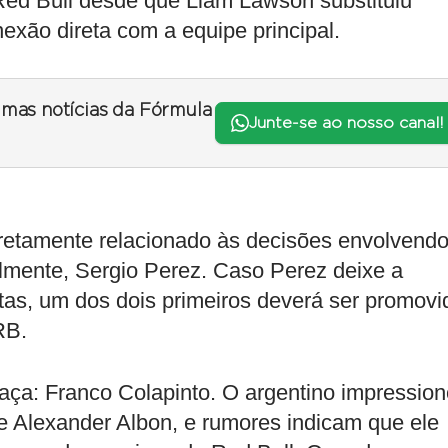
 Red Bull desde que Liam Lawson substituiu
nexão direta com a equipe principal.
timas notícias da Fórmula
Junte-se ao nosso canal!
iretamente relacionado às decisões envolvend
lmente, Sergio Perez. Caso Perez deixe a
as, um dos dois primeiros deverá ser promovi
RB.
ça: Franco Colapinto. O argentino impressio
de Alexander Albon, e rumores indicam que ele