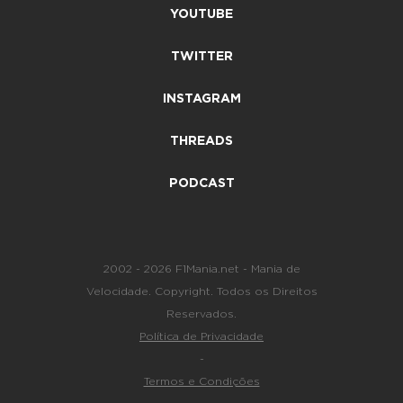
YOUTUBE
TWITTER
INSTAGRAM
THREADS
PODCAST
2002 - 2026 F1Mania.net - Mania de
Velocidade. Copyright. Todos os Direitos
Reservados.
Política de Privacidade
-
Termos e Condições