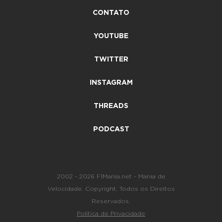
CONTATO
YOUTUBE
TWITTER
INSTAGRAM
THREADS
PODCAST
2002 - 2026 F1Mania.net - Mania de
Velocidade. Copyright. Todos os Direitos
Reservados.
Política de Privacidade