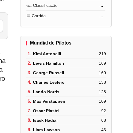
🏎️ Classificação
...
🏁 Corrida
...
Mundial de Pilotos
a
1.
Kimi Antonelli
219
na
2.
Lewis Hamilton
169
a
3.
George Russell
160
ro
4.
Charles Leclerc
138
5.
Lando Norris
128
6.
Max Verstappen
109
7.
Oscar Piastri
92
8.
Isack Hadjar
68
9.
Liam Lawson
43