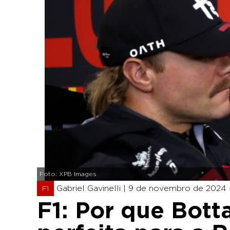
Foto: XPB Images
Gabriel Gavinelli |
9 de novembro de 2024 
F1
F1: Por que Botta