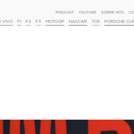
PODCAST
YOUTUBE
SOBRE NÓS
CO
 VIVO
F1
F2
F3
MOTOGP
NASCAR
TCR
PORSCHE CU