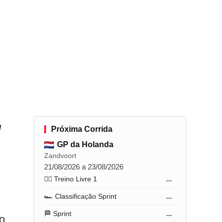
l
Próxima Corrida
GP da Holanda
Zandvoort
21/08/2026 a 23/08/2026
🏋️‍♂️ Treino Livre 1
...
🏎️ Classificação Sprint
...
🏁 Sprint
...
o.