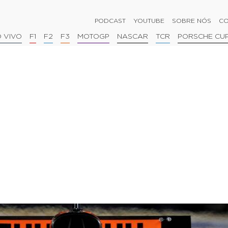
PODCAST
YOUTUBE
SOBRE NÓS
CO
 VIVO
F1
F2
F3
MOTOGP
NASCAR
TCR
PORSCHE CU