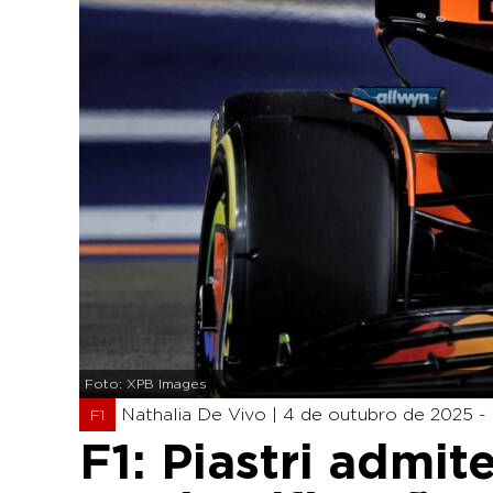
Foto: XPB Images
Nathalia De Vivo |
4 de outubro de 2025 - 
F1
F1: Piastri admit