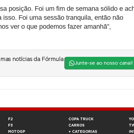
ssa posição. Foi um fim de semana sólido e ac
isso. Foi uma sessão tranquila, então não
mos ver o que podemos fazer amanhã”,
timas notícias da Fórmula
Junte-se ao nosso canal!
F2
COPA TRUCK
Y
F3
CARROS
T
MOTOGP
+ CATEGORIAS
IN