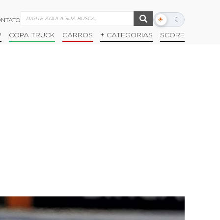
☀
☾
NTATO
Alternar
modo
P
COPA TRUCK
CARROS
+ CATEGORIAS
SCORE
escuro