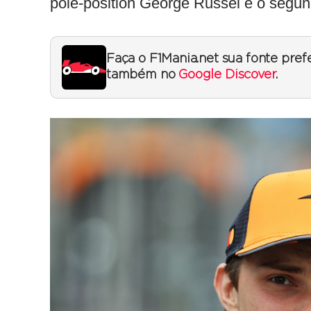
pole-position George Russel e o segu
Faça o F1Mania.net sua fonte pref
também no
Google Discover
.