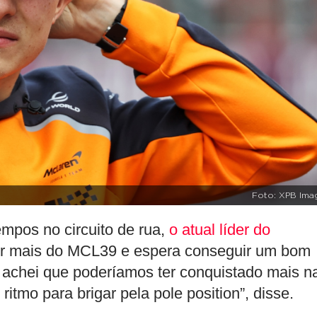
Foto: XPB Ima
mpos no circuito de rua,
o atual líder do
ir mais do MCL39 e espera conseguir um bom
e achei que poderíamos ter conquistado mais n
ritmo para brigar pela pole position”, disse.