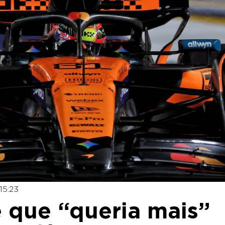
15:23
e que “queria mais”