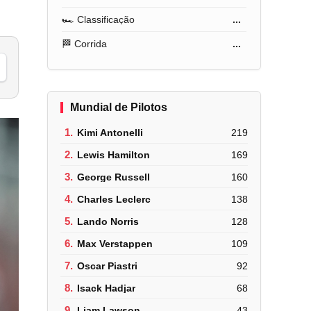
🏎️ Classificação
...
🏁 Corrida
...
Mundial de Pilotos
1.
Kimi Antonelli
219
2.
Lewis Hamilton
169
3.
George Russell
160
4.
Charles Leclerc
138
5.
Lando Norris
128
6.
Max Verstappen
109
7.
Oscar Piastri
92
8.
Isack Hadjar
68
9.
Liam Lawson
43