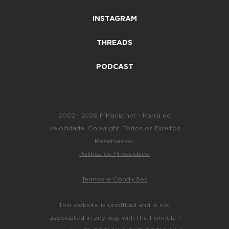
INSTAGRAM
THREADS
PODCAST
2002 - 2026 F1Mania.net - Mania de
Velocidade. Copyright. Todos os Direitos
Reservados.
Política de Privacidade
-
Termos e Condições
This website is unofficial and is not
associated in any way with the Formula 1