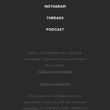
INSTAGRAM
THREADS
PODCAST
2002 - 2026 F1Mania.net - Mania de
Velocidade. Copyright. Todos os Direitos
Reservados.
Política de Privacidade
-
Termos e Condições
This website is unofficial and is not
associated in any way with the Formula 1
companies. F1, FORMULA ONE, FORMULA 1,