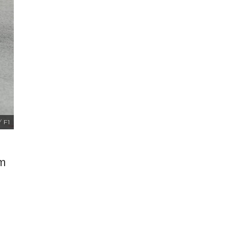
/ F1
om