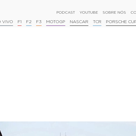
PODCAST
YOUTUBE
SOBRE NÓS
CO
 VIVO
F1
F2
F3
MOTOGP
NASCAR
TCR
PORSCHE CU