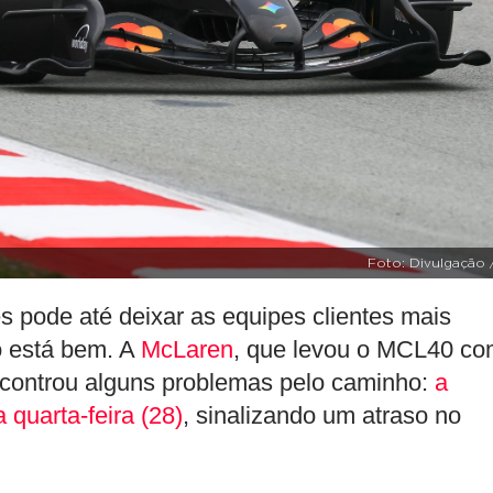
Foto: Divulgação 
pode até deixar as equipes clientes mais
o está bem. A
McLaren
, que levou o MCL40 c
ncontrou alguns problemas pelo caminho:
a
quarta-feira (28)
, sinalizando um atraso no