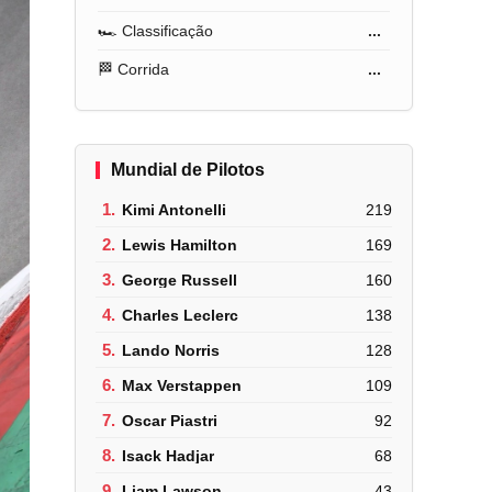
🏎️ Classificação
...
🏁 Corrida
...
Mundial de Pilotos
1.
Kimi Antonelli
219
2.
Lewis Hamilton
169
3.
George Russell
160
4.
Charles Leclerc
138
5.
Lando Norris
128
6.
Max Verstappen
109
7.
Oscar Piastri
92
8.
Isack Hadjar
68
9.
Liam Lawson
43