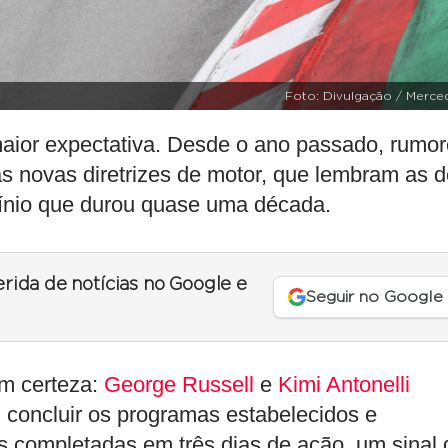
Foto: Divulgação / Merce
maior expectativa. Desde o ano passado, rumo
as novas diretrizes de motor, que lembram as 
ínio que durou quase uma década.
erida de notícias no Google e
Seguir no Google
em certeza:
George Russell
e
Kimi Antonelli
 concluir os programas estabelecidos e
as completadas em três dias de ação, um sinal 