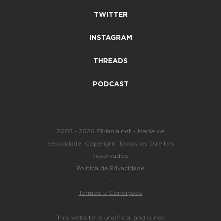
TWITTER
INSTAGRAM
THREADS
PODCAST
2002 - 2026 F1Mania.net - Mania de
Velocidade. Copyright. Todos os Direitos
Reservados.
Política de Privacidade
-
Termos e Condições
This website is unofficial and is not