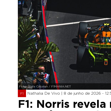
Foto: Rafa Catelan / F1MANIA.NET
Nathalia De Vivo |
8 de junho de 2026 - 12:
F1
F1: Norris revel