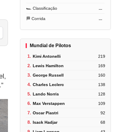
🏎️ Classificação
...
🏁 Corrida
...
Mundial de Pilotos
1.
Kimi Antonelli
219
2.
Lewis Hamilton
169
el,
3.
George Russell
160
.”
4.
Charles Leclerc
138
5.
Lando Norris
128
6.
Max Verstappen
109
7.
Oscar Piastri
92
8.
Isack Hadjar
68
9.
Liam Lawson
43