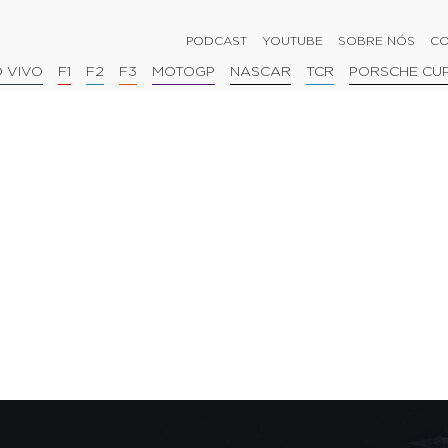
PODCAST
YOUTUBE
SOBRE NÓS
CO
 VIVO
F1
F2
F3
MOTOGP
NASCAR
TCR
PORSCHE CU