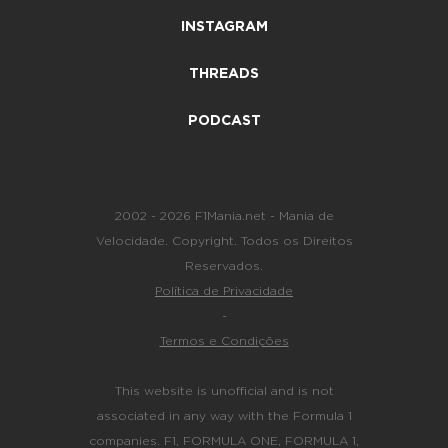
INSTAGRAM
THREADS
PODCAST
2002 - 2026 F1Mania.net - Mania de
Velocidade. Copyright. Todos os Direitos
Reservados.
Política de Privacidade
-
Termos e Condições
This website is unofficial and is not
associated in any way with the Formula 1
companies. F1, FORMULA ONE, FORMULA 1,