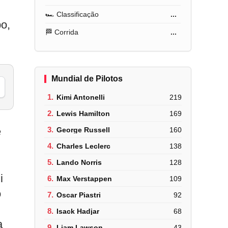
🏎️ Classificação
...
o,
🏁 Corrida
...
Mundial de Pilotos
1.
Kimi Antonelli
219
2.
Lewis Hamilton
169
e
3.
George Russell
160
4.
Charles Leclerc
138
5.
Lando Norris
128
i
6.
Max Verstappen
109
o
7.
Oscar Piastri
92
8.
Isack Hadjar
68
a
9.
Liam Lawson
43