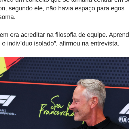
tton, segundo ele, não havia espaço para egos
soma.
 era acreditar na filosofia de equipe. Aprend
 indivíduo isolado”, afirmou na entrevista.