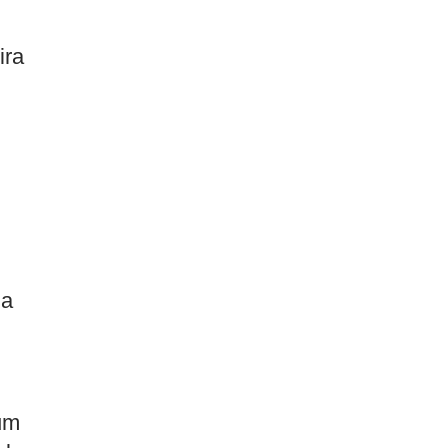
ira
ma
um