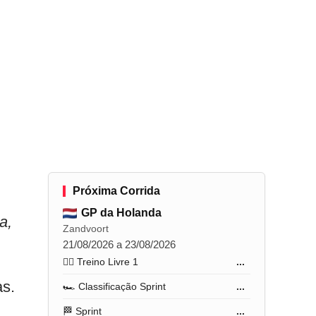
Próxima Corrida
GP da Holanda
a,
Zandvoort
21/08/2026 a 23/08/2026
🏋️‍♂️ Treino Livre 1
...
as.
🏎️ Classificação Sprint
...
🏁 Sprint
...