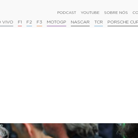
PODCAST
YOUTUBE
SOBRE NÓS
CO
 VIVO
F1
F2
F3
MOTOGP
NASCAR
TCR
PORSCHE CU