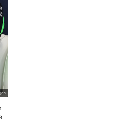
ges
e
e