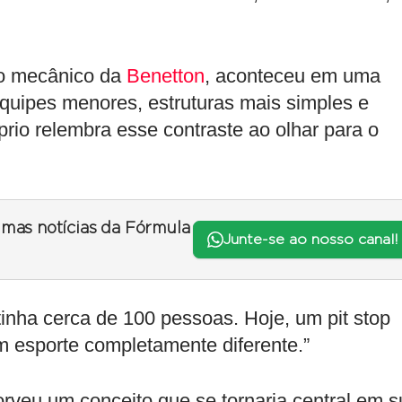
mo mecânico da
Benetton
, aconteceu em uma
equipes menores, estruturas mais simples e
rio relembra esse contraste ao olhar para o
timas notícias da Fórmula
Junte-se ao nosso canal!
 tinha cerca de 100 pessoas. Hoje, um pit stop
m esporte completamente diferente.”
rveu um conceito que se tornaria central em s