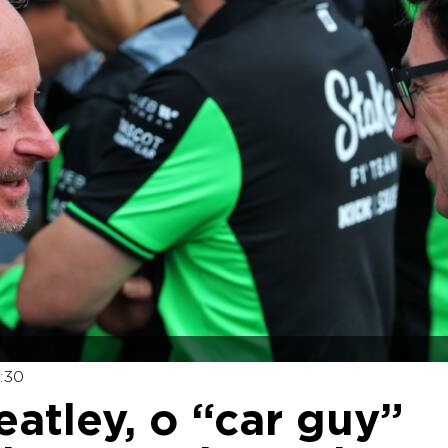
6:30
atley, o “car guy”