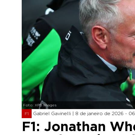
Foto: XPB Images
Gabriel Gavinelli |
8 de janeiro de 2026 - 0
F1
F1: Jonathan Whe