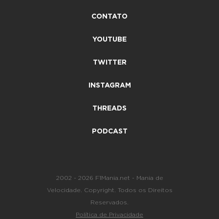
CONTATO
YOUTUBE
TWITTER
INSTAGRAM
THREADS
PODCAST
2002 - 2026 F1Mania.net - Mania de
Velocidade. Copyright. Todos os Direitos
Reservados.
Política de Privacidade