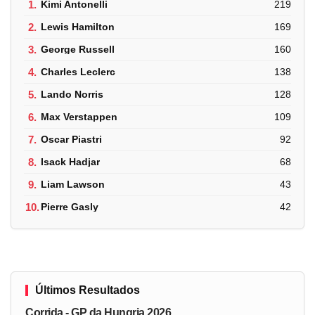
1.
Kimi Antonelli
219
2.
Lewis Hamilton
169
3.
George Russell
160
4.
Charles Leclerc
138
5.
Lando Norris
128
6.
Max Verstappen
109
7.
Oscar Piastri
92
8.
Isack Hadjar
68
9.
Liam Lawson
43
10.
Pierre Gasly
42
Últimos Resultados
Corrida - GP da Hungria 2026