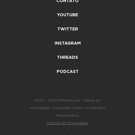
CONTATO
YOUTUBE
TWITTER
INSTAGRAM
THREADS
PODCAST
2002 - 2026 F1Mania.net - Mania de
Velocidade. Copyright. Todos os Direitos
Reservados.
Política de Privacidade
-