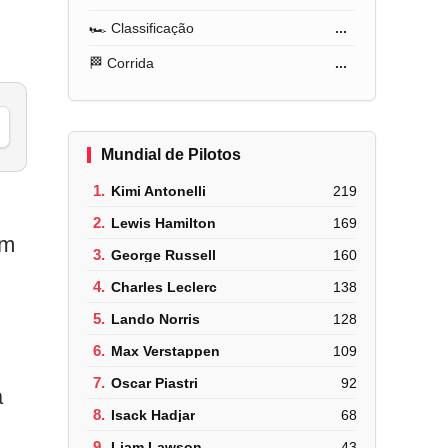
🏎️ Classificação
...
🏁 Corrida
...
Mundial de Pilotos
1.
Kimi Antonelli
219
2.
Lewis Hamilton
169
ém
3.
George Russell
160
4.
Charles Leclerc
138
5.
Lando Norris
128
6.
Max Verstappen
109
7.
Oscar Piastri
92
a
8.
Isack Hadjar
68
9.
Liam Lawson
43