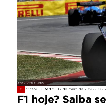
Foto: XPB Images
Victor D. Berto |
17 de maio de 2026 - 06:5
F1
F1 hoje? Saiba s