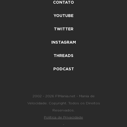
CONTATO
YOUTUBE
TWITTER
INSTAGRAM
THREADS
PODCAST
2002 - 2026 F1Mania.net - Mania de
Velocidade. Copyright. Todos os Direitos
Reservados.
Política de Privacidade
-