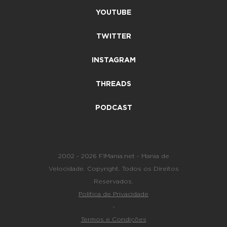
YOUTUBE
TWITTER
INSTAGRAM
THREADS
PODCAST
2002 - 2026 F1Mania.net - Mania de
Velocidade. Copyright. Todos os Direitos
Reservados.
Política de Privacidade
-
Termos e Condições