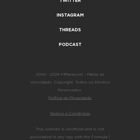
TWITTER
INSTAGRAM
THREADS
PODCAST
2002 - 2026 F1Mania.net - Mania de
Velocidade. Copyright. Todos os Direitos
Reservados.
Política de Privacidade
-
Termos e Condições
This website is unofficial and is not
associated in any way with the Formula 1