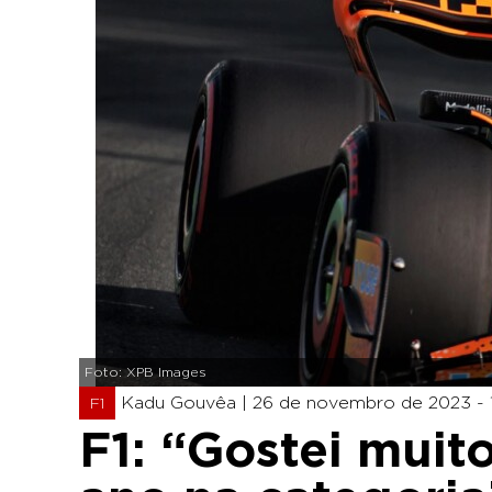
Foto: XPB Images
Kadu Gouvêa |
26 de novembro de 2023 - 
F1
F1: “Gostei muit