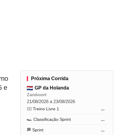
tmo
Próxima Corrida
5 e
GP da Holanda
Zandvoort
21/08/2026 a 23/08/2026
🏋️‍♂️ Treino Livre 1
...
🏎️ Classificação Sprint
...
🏁 Sprint
...