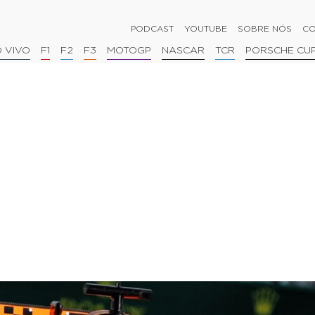
PODCAST
YOUTUBE
SOBRE NÓS
CO
 VIVO
F1
F2
F3
MOTOGP
NASCAR
TCR
PORSCHE CU