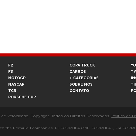
F2
COPA TRUCK
Y
F3
CARROS
T
MOTOGP
+ CATEGORIAS
IN
NASCAR
SOBRE NÓS
T
TCR
CONTATO
P
PORSCHE CUP
a de Velocidade. Copyright. Todos os Direitos Reservados.
Política de P
 way with the Formula 1 companies. F1, FORMULA ONE, FORMULA 1, FIA 