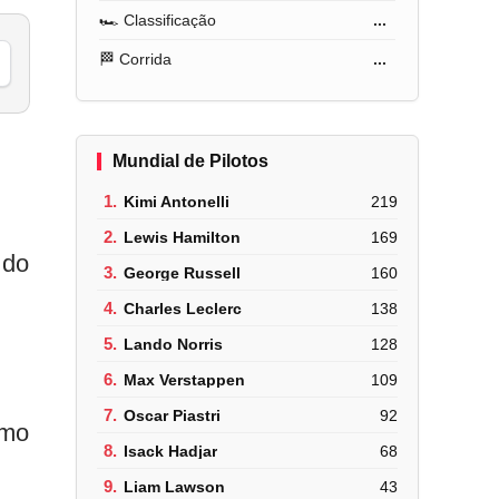
🏎️ Classificação
...
🏁 Corrida
...
Mundial de Pilotos
1.
Kimi Antonelli
219
2.
Lewis Hamilton
169
 do
3.
George Russell
160
4.
Charles Leclerc
138
5.
Lando Norris
128
6.
Max Verstappen
109
m
7.
Oscar Piastri
92
imo
8.
Isack Hadjar
68
9.
Liam Lawson
43