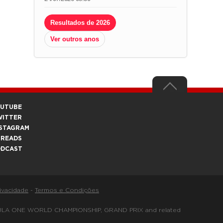
Resultados de 2026
Ver outros anos
OUTUBE
WITTER
STAGRAM
HREADS
ODCAST
rivacidade
-
Termos e Condições
FORMULA ONE WORLD CHAMPIONSHIP, GRAND PRIX and related