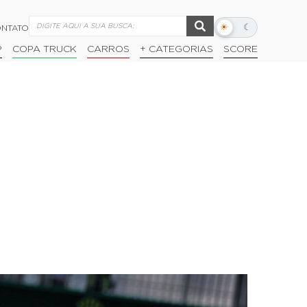
☀
☾
NTATO
Alternar
modo
P
COPA TRUCK
CARROS
+ CATEGORIAS
SCORE
escuro