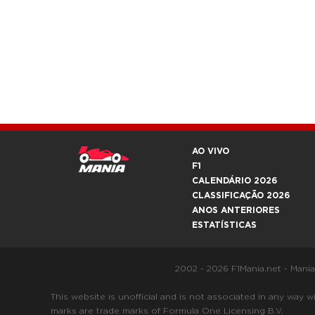
AO VIVO
F1
CALENDÁRIO 2026
CLASSIFICAÇÃO 2026
ANOS ANTERIORES
ESTATÍSTICAS
2002 - 2026 F1Mania.net - Mani
This website is unofficial and is not associated in any
marks are trade marks of Formula One Licensing B.V.