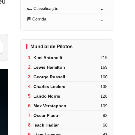
eu
🏎️ Classificação
...
🏁 Corrida
...
Mundial de Pilotos
1.
Kimi Antonelli
219
2.
Lewis Hamilton
169
3.
George Russell
160
4.
Charles Leclerc
138
5.
Lando Norris
128
6.
Max Verstappen
109
7.
Oscar Piastri
92
8.
Isack Hadjar
68
9.
Liam Lawson
43