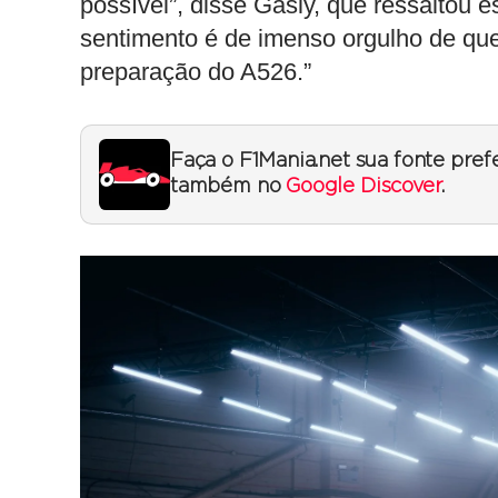
possível”, disse Gasly, que ressaltou 
sentimento é de imenso orgulho de que
preparação do A526.”
Faça o F1Mania.net sua fonte pref
também no
Google Discover
.