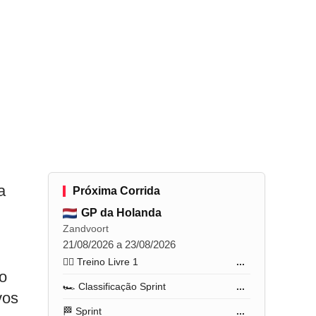
a
Próxima Corrida
GP da Holanda
Zandvoort
21/08/2026 a 23/08/2026
🏋️‍♂️ Treino Livre 1
...
o
🏎️ Classificação Sprint
...
vos
🏁 Sprint
...