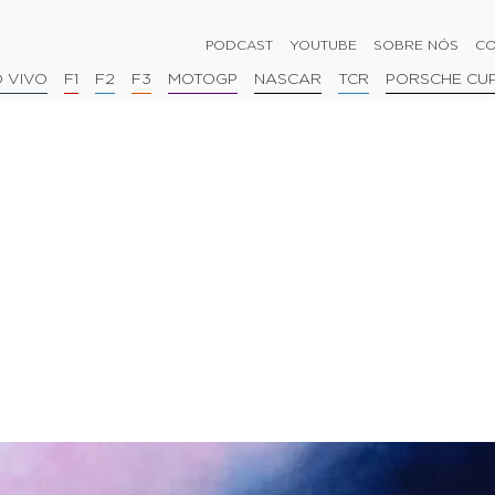
PODCAST
YOUTUBE
SOBRE NÓS
CO
 VIVO
F1
F2
F3
MOTOGP
NASCAR
TCR
PORSCHE CU