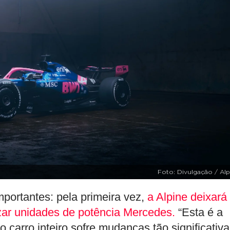
Foto: Divulgação / Al
portantes: pela primeira vez,
a Alpine deixará
izar unidades de potência Mercedes.
“Esta é a
 carro inteiro sofre mudanças tão significativa