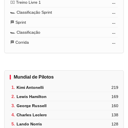
🏋️‍♂️ Treino Livre 1
...
🏎️ Classificação Sprint
...
🏁 Sprint
...
🏎️ Classificação
...
🏁 Corrida
...
Mundial de Pilotos
1.
Kimi Antonelli
219
2.
Lewis Hamilton
169
3.
George Russell
160
4.
Charles Leclerc
138
5.
Lando Norris
128