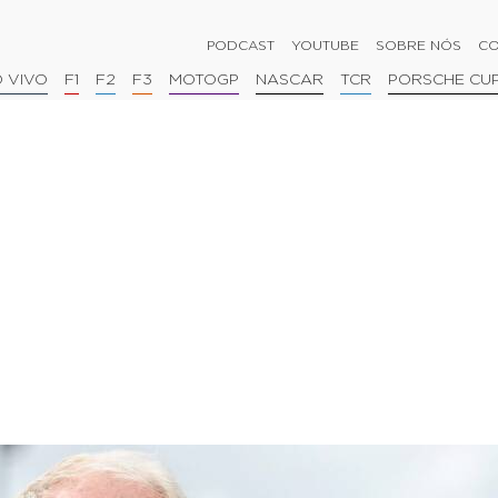
PODCAST
YOUTUBE
SOBRE NÓS
CO
 VIVO
F1
F2
F3
MOTOGP
NASCAR
TCR
PORSCHE CU