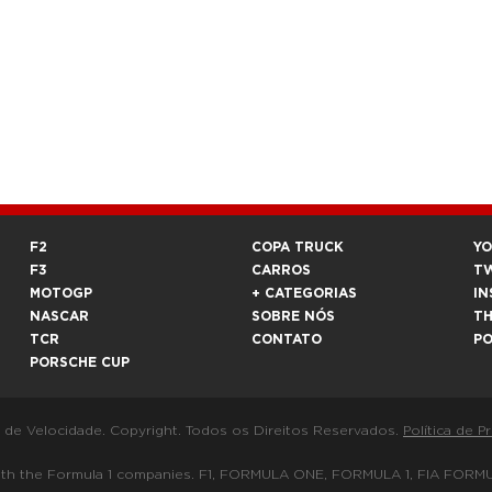
F2
COPA TRUCK
Y
F3
CARROS
T
MOTOGP
+ CATEGORIAS
IN
NASCAR
SOBRE NÓS
T
TCR
CONTATO
P
PORSCHE CUP
a de Velocidade. Copyright. Todos os Direitos Reservados.
Política de P
 way with the Formula 1 companies. F1, FORMULA ONE, FORMULA 1, FIA 