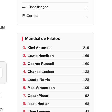
🏎️ Classificação
...
🏁 Corrida
...
que
Mundial de Pilotos
1.
Kimi Antonelli
219
2.
Lewis Hamilton
169
3.
George Russell
160
4.
Charles Leclerc
138
5.
Lando Norris
128
6.
Max Verstappen
109
’
7.
Oscar Piastri
92
8.
Isack Hadjar
68
do
9.
Liam Lawson
43