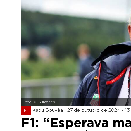
Foto: XPB Images
Kadu Gouvêa |
27 de outubro de 2024 - 13
F1
F1: “Esperava mai