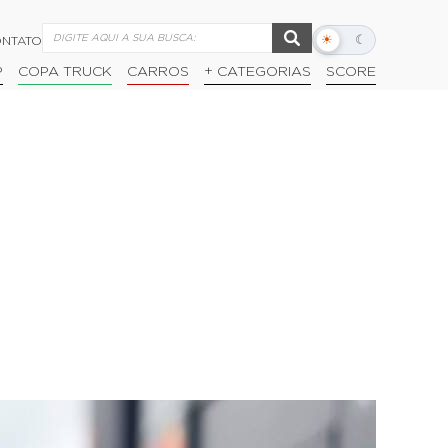
☀
☾
NTATO
Alternar
modo
P
COPA TRUCK
CARROS
+ CATEGORIAS
SCORE
escuro