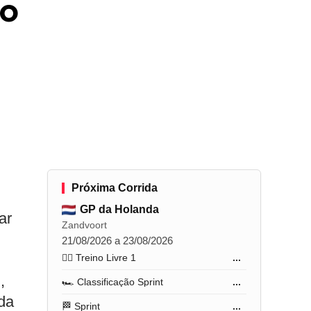
no
Próxima Corrida
GP da Holanda
ar
Zandvoort
21/08/2026 a 23/08/2026
🏋️‍♂️ Treino Livre 1
...
,
🏎️ Classificação Sprint
...
da
🏁 Sprint
...