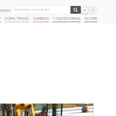
☀
☾
NTATO
Alternar
modo
P
COPA TRUCK
CARROS
+ CATEGORIAS
SCORE
escuro