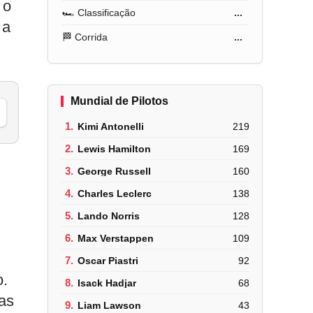
 o
🏎️ Classificação
...
 a
🏁 Corrida
...
Mundial de Pilotos
1.
Kimi Antonelli
219
2.
Lewis Hamilton
169
3.
George Russell
160
4.
Charles Leclerc
138
5.
Lando Norris
128
6.
Max Verstappen
109
7.
Oscar Piastri
92
o.
8.
Isack Hadjar
68
as
9.
Liam Lawson
43