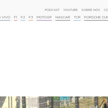
PODCAST
YOUTUBE
SOBRE NÓS
CO
 VIVO
F1
F2
F3
MOTOGP
NASCAR
TCR
PORSCHE CU