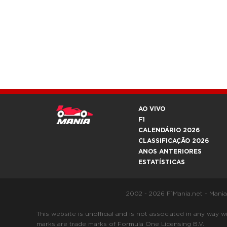
AO VIVO
F1
CALENDÁRIO 2026
CLASSIFICAÇÃO 2026
ANOS ANTERIORES
ESTATÍSTICAS
2002 - 2026 F1Mania.net - Mani
This website is unofficial and is not associated in any
marks are trade marks of Formula One Licensing B.V.