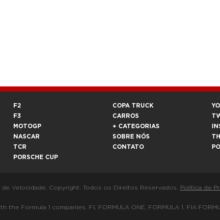
F2
COPA TRUCK
Y
F3
CARROS
T
MOTOGP
+ CATEGORIAS
IN
NASCAR
SOBRE NÓS
T
TCR
CONTATO
P
PORSCHE CUP
a de Velocidade. Copyright. Todos os Direitos Reservados.
Política de P
 way with the Formula 1 companies. F1, FORMULA ONE, FORMULA 1, FIA 