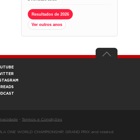
Resultados de 2026
Ver outros anos
OUTUBE
WITTER
STAGRAM
HREADS
ODCAST
rivacidade
-
Termos e Condições
FORMULA ONE WORLD CHAMPIONSHIP, GRAND PRIX and related