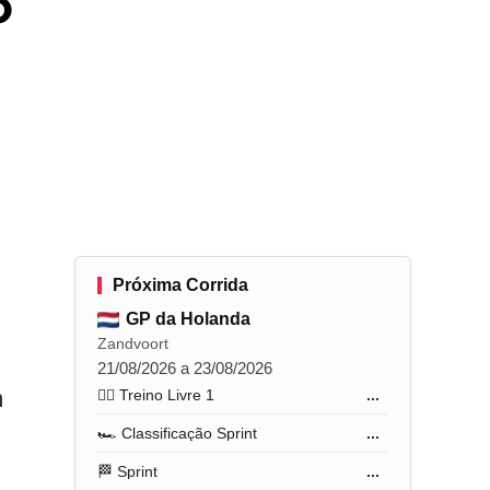
o
Próxima Corrida
GP da Holanda
Zandvoort
21/08/2026 a 23/08/2026
m
🏋️‍♂️ Treino Livre 1
...
🏎️ Classificação Sprint
...
🏁 Sprint
...