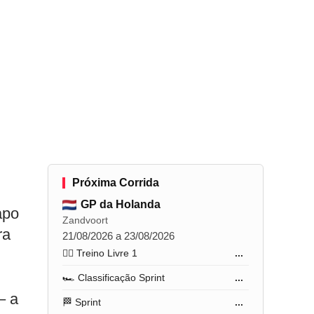
Próxima Corrida
GP da Holanda
apo
Zandvoort
ra
21/08/2026 a 23/08/2026
🏋️‍♂️ Treino Livre 1
...
🏎️ Classificação Sprint
...
– a
🏁 Sprint
...