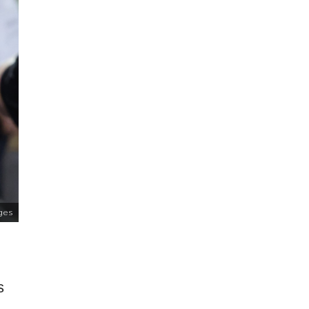
ges
s