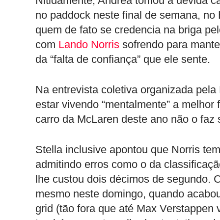
Nitidamente, Andrea tomou a devida ca
no paddock neste final de semana, no Ba
quem de fato se credencia na briga pel
com
Lando Norris
sofrendo para manter
da “falta de confiança” que ele sente.
Na entrevista coletiva organizada pela 
estar vivendo “mentalmente” a melhor f
carro da McLaren deste ano não o faz se 
Stella inclusive apontou que Norris t
admitindo erros como o da classificaç
lhe custou dois décimos de segundo. C
mesmo neste domingo, quando acabou 
grid (tão fora que até Max Verstappen v