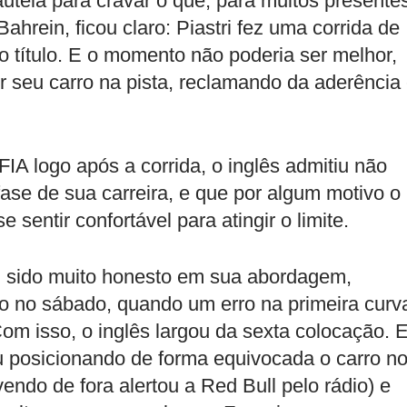
utela para cravar o que, para muitos presente
hrein, ficou claro: Piastri fez uma corrida de
o título. E o momento não poderia ser melhor,
 seu carro na pista, reclamando da aderência
FIA logo após a corrida, o inglês admitiu não
ase de sua carreira, e que por algum motivo o
sentir confortável para atingir o limite.
em sido muito honesto em sua abordagem,
ão no sábado, quando um erro na primeira curv
om isso, o inglês largou da sexta colocação. 
posicionando de forma equivocada o carro n
endo de fora alertou a Red Bull pelo rádio) e