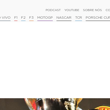
PODCAST
YOUTUBE
SOBRE NÓS
CO
 VIVO
F1
F2
F3
MOTOGP
NASCAR
TCR
PORSCHE CU