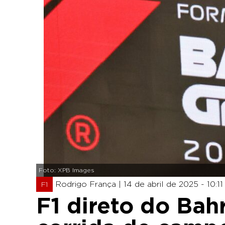
Foto: XPB Images
Rodrigo França |
14 de abril de 2025 - 10:11
F1
F1 direto do Bahr