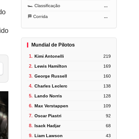
🏎️ Classificação
...
do
🏁 Corrida
...
ido
Mundial de Pilotos
1.
Kimi Antonelli
219
2.
Lewis Hamilton
169
3.
George Russell
160
4.
Charles Leclerc
138
5.
Lando Norris
128
6.
Max Verstappen
109
7.
Oscar Piastri
92
8.
Isack Hadjar
68
9.
Liam Lawson
43