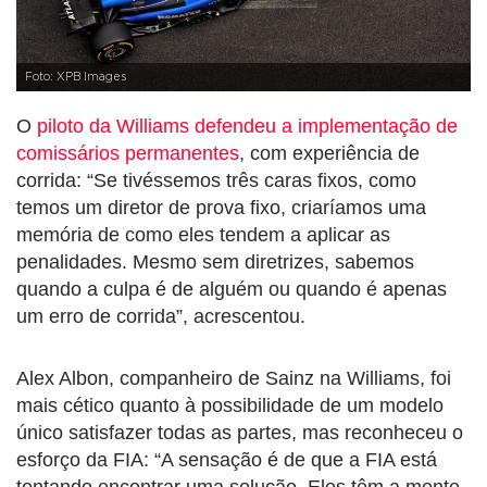
Foto: XPB Images
O
piloto da Williams defendeu a implementação de
comissários permanentes
, com experiência de
corrida: “Se tivéssemos três caras fixos, como
temos um diretor de prova fixo, criaríamos uma
memória de como eles tendem a aplicar as
penalidades. Mesmo sem diretrizes, sabemos
quando a culpa é de alguém ou quando é apenas
um erro de corrida”, acrescentou.
Alex Albon, companheiro de Sainz na Williams, foi
mais cético quanto à possibilidade de um modelo
único satisfazer todas as partes, mas reconheceu o
esforço da FIA: “A sensação é de que a FIA está
tentando encontrar uma solução. Eles têm a mente