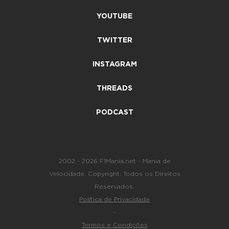
YOUTUBE
TWITTER
INSTAGRAM
THREADS
PODCAST
2002 - 2026 F1Mania.net - Mania de
Velocidade. Copyright. Todos os Direitos
Reservados.
Política de Privacidade
-
Termos e Condições